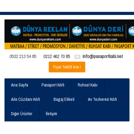
0532 213 54 85
0212 462 70 85
info@pasaportkabi.net
Fiyat Teklifi İste !
Ana Sayfa
Pasaport Kılıfı
Ruhsat Kabı
Aile Cüzdanı Kılıfı
Bagaj Etiketi
Av Tezkeresi Kılıfı
Diğer Ürünler
İletişim