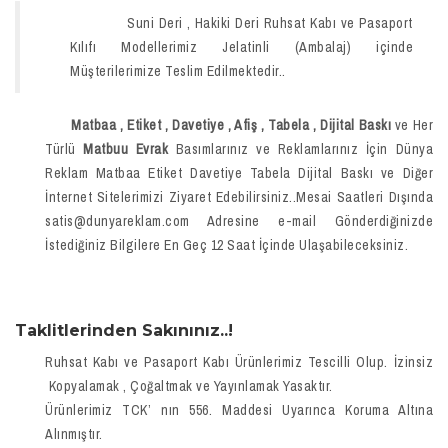
Suni Deri , Hakiki Deri Ruhsat Kabı ve Pasaport
Kılıfı Modellerimiz Jelatinli (Ambalaj) içinde
Müşterilerimize Teslim Edilmektedir..
Matbaa , Etiket , Davetiye , Afiş , Tabela , Dijital Baskı
ve Her
Türlü
Matbuu Evrak
Basımlarınız ve Reklamlarınız İçin Dünya
Reklam Matbaa Etiket Davetiye Tabela Dijital Baskı ve Diğer
İnternet Sitelerimizi Ziyaret Edebilirsiniz..Mesai Saatleri Dışında
satis@dunyareklam.com Adresine e-mail Gönderdiğinizde
İstediğiniz Bilgilere En Geç 12 Saat İçinde Ulaşabileceksiniz.
Taklitlerinden Sakınınız..!
Ruhsat Kabı ve Pasaport Kabı Ürünlerimiz Tescilli Olup. İzinsiz
Kopyalamak , Çoğaltmak ve Yayınlamak Yasaktır.
Ürünlerimiz TCK’ nın 556. Maddesi Uyarınca Koruma Altına
Alınmıştır.