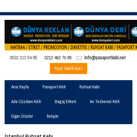
0532 213 54 85
0212 462 70 85
info@pasaportkabi.net
Fiyat Teklifi İste !
Ana Sayfa
Pasaport Kılıfı
Ruhsat Kabı
Aile Cüzdanı Kılıfı
Bagaj Etiketi
Av Tezkeresi Kılıfı
Diğer Ürünler
İletişim
İstanbul Ruhsat Kabı