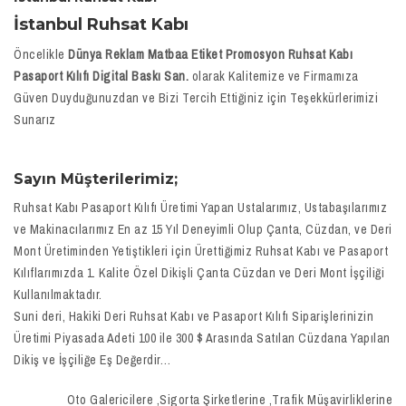
İstanbul Ruhsat Kabı
Öncelikle
Dünya Reklam Matbaa Etiket Promosyon Ruhsat Kabı
Pasaport Kılıfı Digital Baskı San.
olarak Kalitemize ve Firmamıza
Güven Duyduğunuzdan ve Bizi Tercih Ettiğiniz için Teşekkürlerimizi
Sunarız
Sayın Müşterilerimiz;
Ruhsat Kabı Pasaport Kılıfı Üretimi Yapan Ustalarımız, Ustabaşılarımız
ve Makinacılarımız En az 15 Yıl Deneyimli Olup Çanta, Cüzdan, ve Deri
Mont Üretiminden Yetiştikleri için Ürettiğimiz Ruhsat Kabı ve Pasaport
Kılıflarımızda 1. Kalite Özel Dikişli Çanta Cüzdan ve Deri Mont İşçiliği
Kullanılmaktadır.
Suni deri, Hakiki Deri Ruhsat Kabı ve Pasaport Kılıfı Siparişlerinizin
Üretimi Piyasada Adeti 100 ile 300 $ Arasında Satılan Cüzdana Yapılan
Dikiş ve İşçiliğe Eş Değerdir…
Oto Galericilere ,Sigorta Şirketlerine ,Trafik Müşavirliklerine