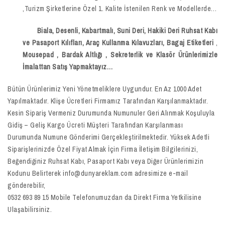
,Turizm Şirketlerine Özel 1. Kalite İstenilen Renk ve Modellerde…
Biala, Desenli, Kabartmalı, Suni Deri, Hakiki Deri Ruhsat Kabı
ve Pasaport Kılıfları, Araç Kullanma Kılavuzları, Bagaj Etiketleri
,
Mousepad
,
Bardak Altlığı , Sekreterlik ve Klasör
Ürünlerimizle
İmalattan Satış Yapmaktayız…
Bütün Ürünlerimiz Yeni Yönetmeliklere Uygundur. En Az 1000 Adet
Yapılmaktadır. Klişe Ücretleri Firmamız Tarafından Karşılanmaktadır.
Kesin Sipariş Vermeniz Durumunda Numunuler Geri Alınmak Koşuluyla
Gidiş – Geliş Kargo Ücreti Müşteri Tarafından Karşılanması
Durumunda Numune Gönderimi Gerçekleştirilmektedir. Yüksek Adetli
Siparişlerinizde Özel Fiyat Almak İçin Firma İletişim Bilgilerinizi,
Beğendiğiniz Ruhsat Kabı, Pasaport Kabı veya Diğer Ürünlerimizin
Kodunu Belirterek info@dunyareklam.com adresimize e-mail
gönderebilir,
0532 693 89 15 Mobile Telefonumuzdan da Direkt Firma Yetkilisine
Ulaşabilirsiniz.