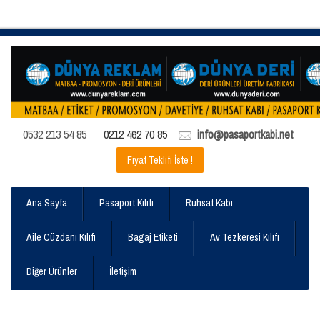
0532 213 54 85
0212 462 70 85
info@pasaportkabi.net
Fiyat Teklifi İste !
Ana Sayfa
Pasaport Kılıfı
Ruhsat Kabı
Aile Cüzdanı Kılıfı
Bagaj Etiketi
Av Tezkeresi Kılıfı
Diğer Ürünler
İletişim