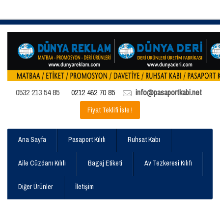
0532 213 54 85
0212 462 70 85
info@pasaportkabi.net
Fiyat Teklifi İste !
Ana Sayfa
Pasaport Kılıfı
Ruhsat Kabı
Aile Cüzdanı Kılıfı
Bagaj Etiketi
Av Tezkeresi Kılıfı
Diğer Ürünler
İletişim