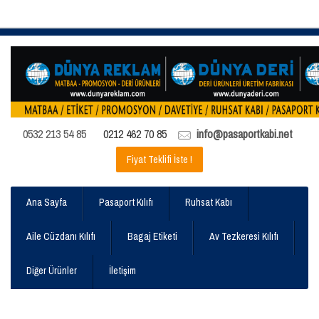
0532 213 54 85
0212 462 70 85
info@pasaportkabi.net
Fiyat Teklifi İste !
Ana Sayfa
Pasaport Kılıfı
Ruhsat Kabı
Aile Cüzdanı Kılıfı
Bagaj Etiketi
Av Tezkeresi Kılıfı
Diğer Ürünler
İletişim