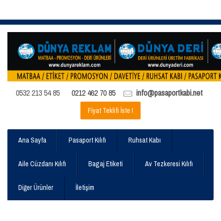
0532 213 54 85
0212 462 70 85
info@pasaportkabi.net
Fiyat Teklifi İste !
Ana Sayfa
Pasaport Kılıfı
Ruhsat Kabı
Aile Cüzdanı Kılıfı
Bagaj Etiketi
Av Tezkeresi Kılıfı
Diğer Ürünler
İletişim