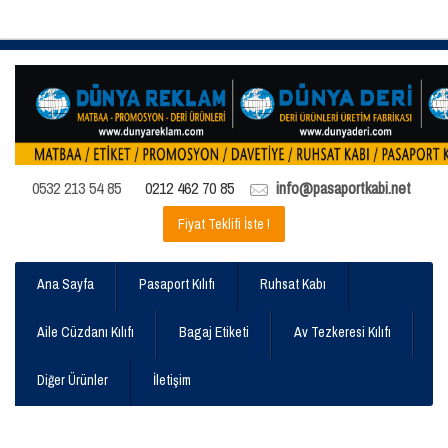
0532 213 54 85
0212 462 70 85
info@pasaportkabi.net
Fiyat Teklifi İste !
Ana Sayfa
Pasaport Kılıfı
Ruhsat Kabı
Aile Cüzdanı Kılıfı
Bagaj Etiketi
Av Tezkeresi Kılıfı
Diğer Ürünler
İletişim