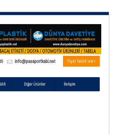
85
info@pasaportkabi.net
Fiyat Teklifi İste !
lıfı
Diğer Ürünler
İletişim