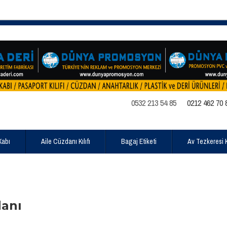
0532 213 54 85
0212 462 70 
Kabı
Aile Cüzdanı Kılıfı
Bagaj Etiketi
Av Tezkeresi Kı
danı