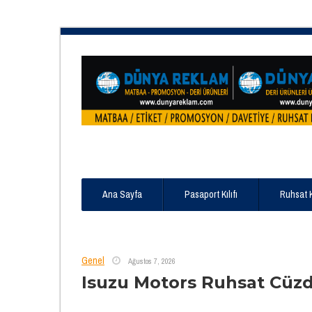
Ana Sayfa
Pasaport Kılıfı
Ruhsat 
Genel
Ağustos 7, 2026
Isuzu Motors Ruhsat Cüz