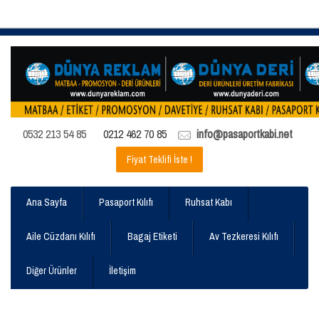
0532 213 54 85
0212 462 70 85
info@pasaportkabi.net
Fiyat Teklifi İste !
Ana Sayfa
Pasaport Kılıfı
Ruhsat Kabı
Aile Cüzdanı Kılıfı
Bagaj Etiketi
Av Tezkeresi Kılıfı
Diğer Ürünler
İletişim