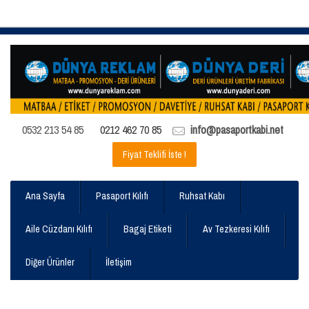
0532 213 54 85
0212 462 70 85
info@pasaportkabi.net
Fiyat Teklifi İste !
Ana Sayfa
Pasaport Kılıfı
Ruhsat Kabı
Aile Cüzdanı Kılıfı
Bagaj Etiketi
Av Tezkeresi Kılıfı
Diğer Ürünler
İletişim