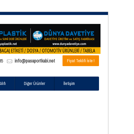
85
info@pasaportkabi.net
Fiyat Teklifi İste !
lıfı
Diğer Ürünler
İletişim