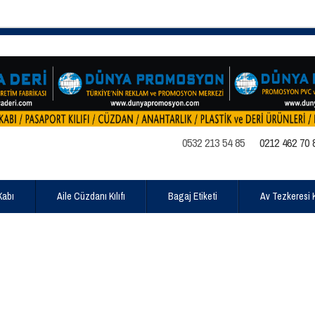
0532 213 54 85
0212 462 70 
Kabı
Aile Cüzdanı Kılıfı
Bagaj Etiketi
Av Tezkeresi Kı