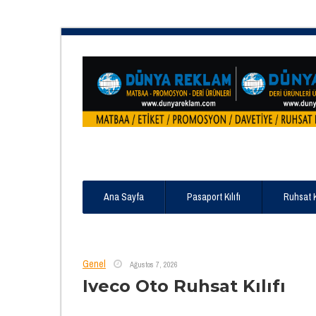
Ana Sayfa
Pasaport Kılıfı
Ruhsat 
Genel
Ağustos 7, 2026
Iveco Oto Ruhsat Kılıfı