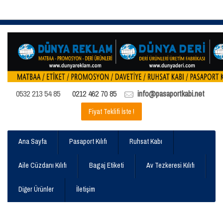
0532 213 54 85
0212 462 70 85
info@pasaportkabi.net
Fiyat Teklifi İste !
Ana Sayfa
Pasaport Kılıfı
Ruhsat Kabı
Aile Cüzdanı Kılıfı
Bagaj Etiketi
Av Tezkeresi Kılıfı
Diğer Ürünler
İletişim