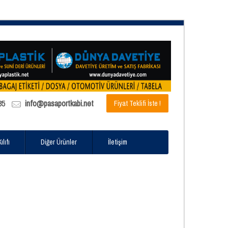
85
info@pasaportkabi.net
Fiyat Teklifi İste !
lıfı
Diğer Ürünler
İletişim