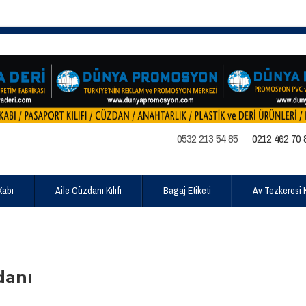
0532 213 54 85
0212 462 70 
Kabı
Aile Cüzdanı Kılıfı
Bagaj Etiketi
Av Tezkeresi Kı
danı