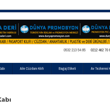
0532 213 54 85
0212 462 70 
Kabı
Aile Cüzdanı Kılıfı
Bagaj Etiketi
Av Tezkeresi Kı
Kabı