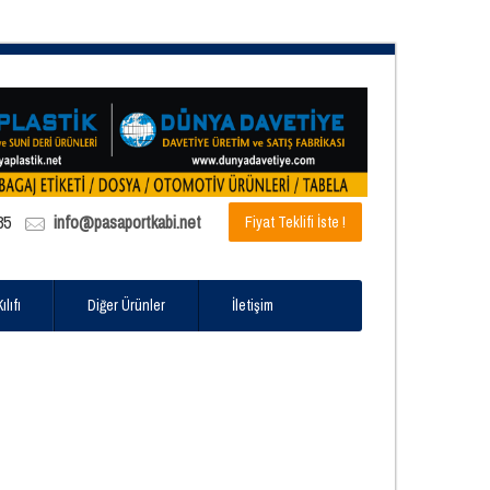
85
info@pasaportkabi.net
Fiyat Teklifi İste !
lıfı
Diğer Ürünler
İletişim