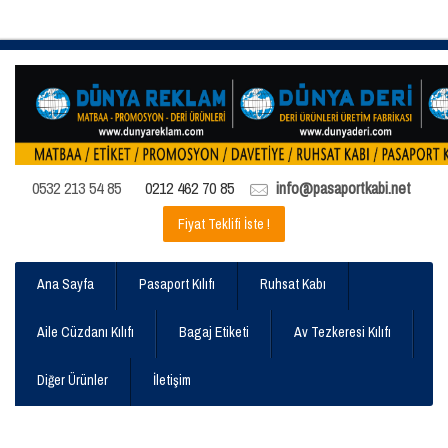
0532 213 54 85
0212 462 70 85
info@pasaportkabi.net
Fiyat Teklifi İste !
Ana Sayfa
Pasaport Kılıfı
Ruhsat Kabı
Aile Cüzdanı Kılıfı
Bagaj Etiketi
Av Tezkeresi Kılıfı
Diğer Ürünler
İletişim