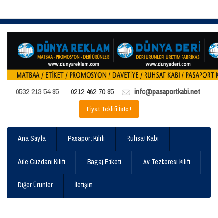
0532 213 54 85
0212 462 70 85
info@pasaportkabi.net
Fiyat Teklifi İste !
Ana Sayfa
Pasaport Kılıfı
Ruhsat Kabı
Aile Cüzdanı Kılıfı
Bagaj Etiketi
Av Tezkeresi Kılıfı
Diğer Ürünler
İletişim