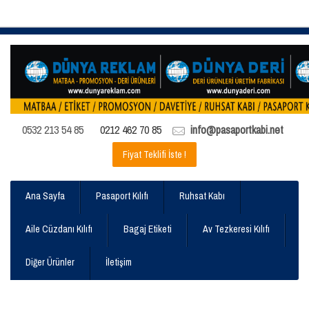
0532 213 54 85
0212 462 70 85
info@pasaportkabi.net
Fiyat Teklifi İste !
Ana Sayfa
Pasaport Kılıfı
Ruhsat Kabı
Aile Cüzdanı Kılıfı
Bagaj Etiketi
Av Tezkeresi Kılıfı
Diğer Ürünler
İletişim