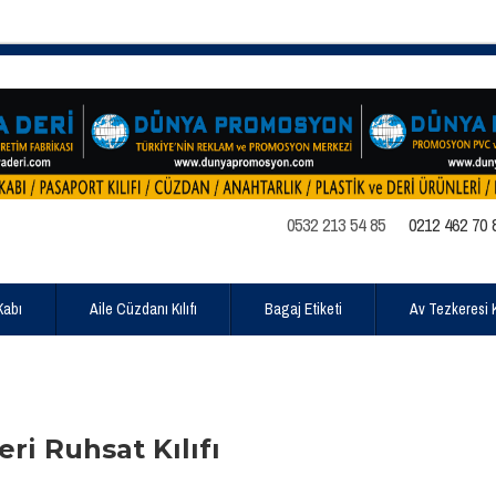
0532 213 54 85
0212 462 70 
Kabı
Aile Cüzdanı Kılıfı
Bagaj Etiketi
Av Tezkeresi Kı
ri Ruhsat Kılıfı