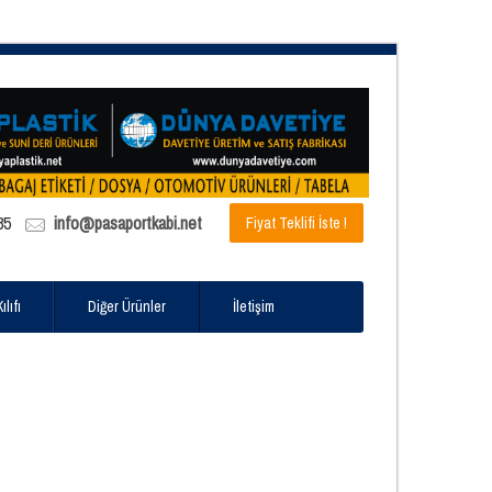
85
info@pasaportkabi.net
Fiyat Teklifi İste !
lıfı
Diğer Ürünler
İletişim