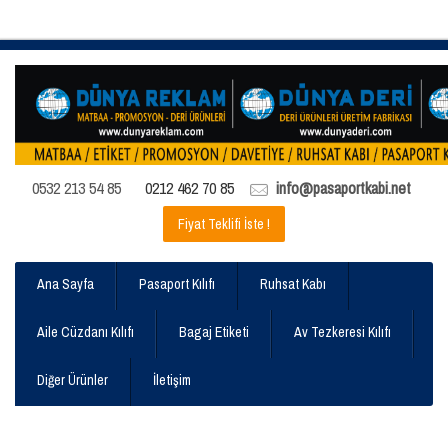
0532 213 54 85
0212 462 70 85
info@pasaportkabi.net
Fiyat Teklifi İste !
Ana Sayfa
Pasaport Kılıfı
Ruhsat Kabı
Aile Cüzdanı Kılıfı
Bagaj Etiketi
Av Tezkeresi Kılıfı
Diğer Ürünler
İletişim