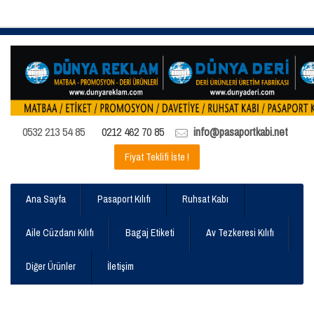
0532 213 54 85
0212 462 70 85
info@pasaportkabi.net
Fiyat Teklifi İste !
Ana Sayfa
Pasaport Kılıfı
Ruhsat Kabı
Aile Cüzdanı Kılıfı
Bagaj Etiketi
Av Tezkeresi Kılıfı
Diğer Ürünler
İletişim