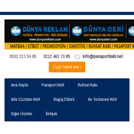
0532 213 54 85
0212 462 70 85
info@pasaportkabi.net
Fiyat Teklifi İste !
Ana Sayfa
Pasaport Kılıfı
Ruhsat Kabı
Aile Cüzdanı Kılıfı
Bagaj Etiketi
Av Tezkeresi Kılıfı
Diğer Ürünler
İletişim