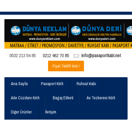
0532 213 54 85
0212 462 70 85
info@pasaportkabi.net
Fiyat Teklifi İste !
Ana Sayfa
Pasaport Kılıfı
Ruhsat Kabı
Aile Cüzdanı Kılıfı
Bagaj Etiketi
Av Tezkeresi Kılıfı
Diğer Ürünler
İletişim