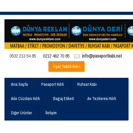
0532 213 54 85
0212 462 70 85
info@pasaportkabi.net
Fiyat Teklifi İste !
Ana Sayfa
Pasaport Kılıfı
Ruhsat Kabı
Aile Cüzdanı Kılıfı
Bagaj Etiketi
Av Tezkeresi Kılıfı
Diğer Ürünler
İletişim