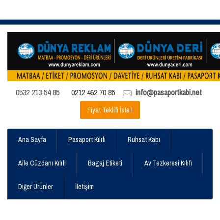
0532 213 54 85
0212 462 70 85
info@pasaportkabi.net
Fiyat Teklifi İste !
Ana Sayfa
Pasaport Kılıfı
Ruhsat Kabı
Aile Cüzdanı Kılıfı
Bagaj Etiketi
Av Tezkeresi Kılıfı
Diğer Ürünler
İletişim