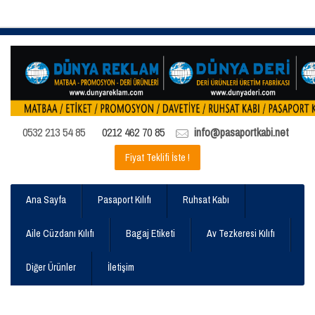
0532 213 54 85
0212 462 70 85
info@pasaportkabi.net
Fiyat Teklifi İste !
Ana Sayfa
Pasaport Kılıfı
Ruhsat Kabı
Aile Cüzdanı Kılıfı
Bagaj Etiketi
Av Tezkeresi Kılıfı
Diğer Ürünler
İletişim