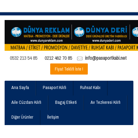
0532 213 54 85
0212 462 70 85
info@pasaportkabi.net
Fiyat Teklifi İste !
Ana Sayfa
Pasaport Kılıfı
Ruhsat Kabı
Aile Cüzdanı Kılıfı
Bagaj Etiketi
Av Tezkeresi Kılıfı
Diğer Ürünler
İletişim