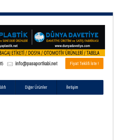
85
info@pasaportkabi.net
Fiyat Teklifi İste !
lıfı
Diğer Ürünler
İletişim