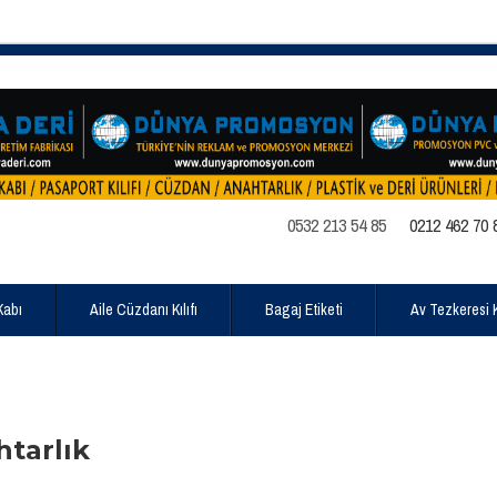
0532 213 54 85
0212 462 70 
Kabı
Aile Cüzdanı Kılıfı
Bagaj Etiketi
Av Tezkeresi Kı
htarlık