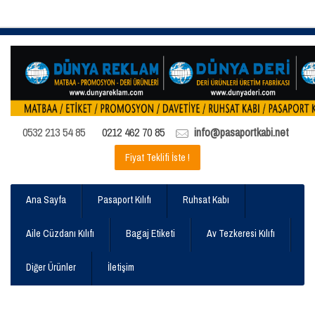
0532 213 54 85
0212 462 70 85
info@pasaportkabi.net
Fiyat Teklifi İste !
Ana Sayfa
Pasaport Kılıfı
Ruhsat Kabı
Aile Cüzdanı Kılıfı
Bagaj Etiketi
Av Tezkeresi Kılıfı
Diğer Ürünler
İletişim