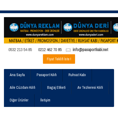
0532 213 54 85
0212 462 70 85
info@pasaportkabi.net
Fiyat Teklifi İste !
Ana Sayfa
Pasaport Kılıfı
Ruhsat Kabı
Aile Cüzdanı Kılıfı
Bagaj Etiketi
Av Tezkeresi Kılıfı
Diğer Ürünler
İletişim