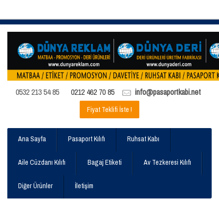
0532 213 54 85
0212 462 70 85
info@pasaportkabi.net
Fiyat Teklifi İste !
Ana Sayfa
Pasaport Kılıfı
Ruhsat Kabı
Aile Cüzdanı Kılıfı
Bagaj Etiketi
Av Tezkeresi Kılıfı
Diğer Ürünler
İletişim