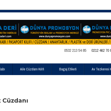
0532 213 54 85
0212 462 70 
Kabı
Aile Cüzdanı Kılıfı
Bagaj Etiketi
Av Tezkeresi Kı
t Cüzdanı