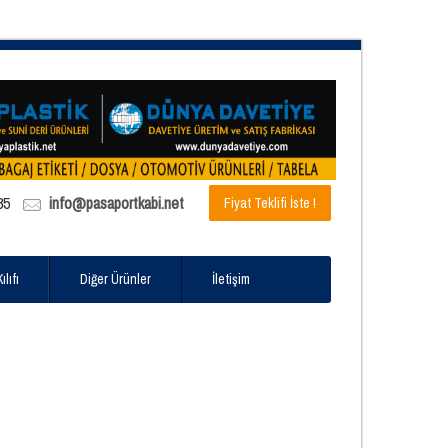
85
info@pasaportkabi.net
Fiyat Teklifi İste !
lıfı
Diğer Ürünler
İletişim