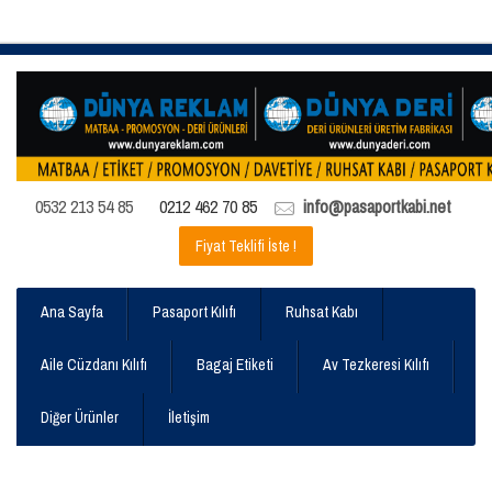
0532 213 54 85
0212 462 70 85
info@pasaportkabi.net
Fiyat Teklifi İste !
Ana Sayfa
Pasaport Kılıfı
Ruhsat Kabı
Aile Cüzdanı Kılıfı
Bagaj Etiketi
Av Tezkeresi Kılıfı
Diğer Ürünler
İletişim