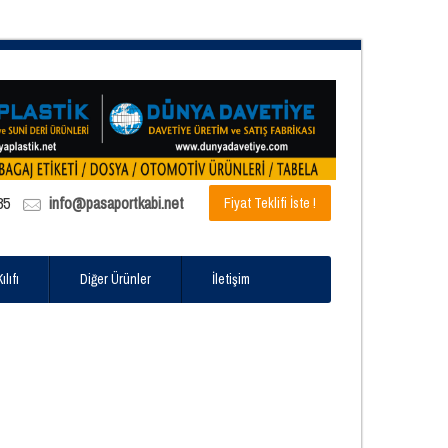
85
info@pasaportkabi.net
Fiyat Teklifi İste !
lıfı
Diğer Ürünler
İletişim