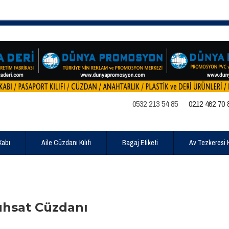
0532 213 54 85
0212 462 70 
Kabı
Aile Cüzdanı Kılıfı
Bagaj Etiketi
Av Tezkeresi Kı
uhsat Cüzdanı