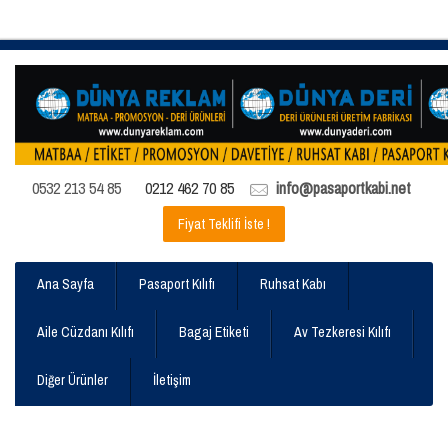
0532 213 54 85
0212 462 70 85
info@pasaportkabi.net
Fiyat Teklifi İste !
Ana Sayfa
Pasaport Kılıfı
Ruhsat Kabı
Aile Cüzdanı Kılıfı
Bagaj Etiketi
Av Tezkeresi Kılıfı
Diğer Ürünler
İletişim