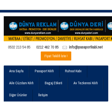
0532 213 54 85
0212 462 70 85
info@pasaportkabi.net
Fiyat Teklifi İste !
Ana Sayfa
Pasaport Kılıfı
Ruhsat Kabı
Aile Cüzdanı Kılıfı
Bagaj Etiketi
Av Tezkeresi Kılıfı
Diğer Ürünler
İletişim