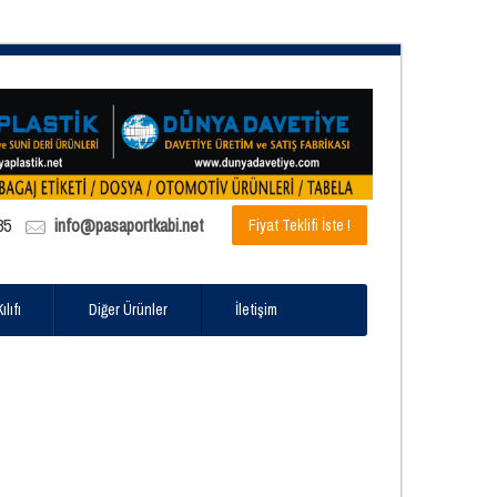
85
info@pasaportkabi.net
Fiyat Teklifi İste !
lıfı
Diğer Ürünler
İletişim