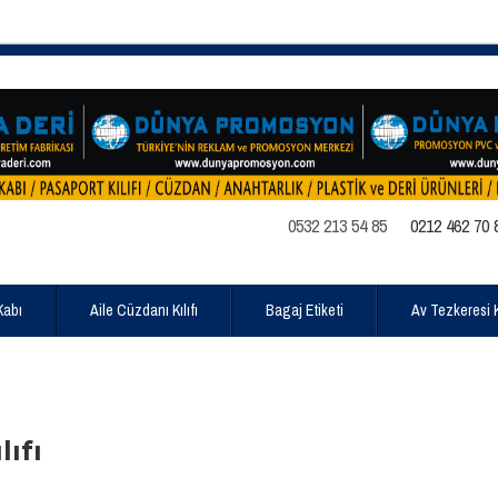
0532 213 54 85
0212 462 70 
Kabı
Aile Cüzdanı Kılıfı
Bagaj Etiketi
Av Tezkeresi Kı
ıfı