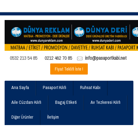
0532 213 54 85
0212 462 70 85
info@pasaportkabi.net
Fiyat Teklifi İste !
Ana Sayfa
Pasaport Kılıfı
Ruhsat Kabı
Aile Cüzdanı Kılıfı
Bagaj Etiketi
Av Tezkeresi Kılıfı
Diğer Ürünler
İletişim