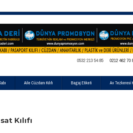
0532 213 54 85
0212 462 70 
Kabı
Aile Cüzdanı Kılıfı
Bagaj Etiketi
Av Tezkeresi Kı
at Kılıfı