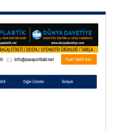
85
info@pasaportkabi.net
Fiyat Teklifi İste !
lıfı
Diğer Ürünler
İletişim