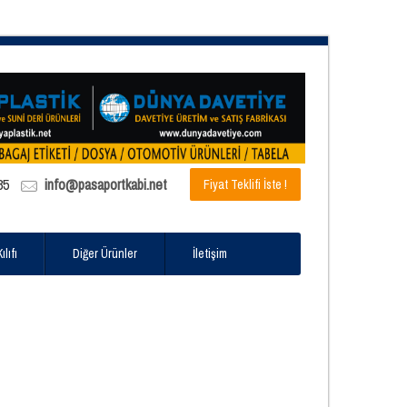
85
info@pasaportkabi.net
Fiyat Teklifi İste !
lıfı
Diğer Ürünler
İletişim