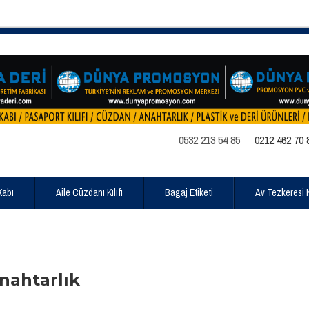
0532 213 54 85
0212 462 70 
Kabı
Aile Cüzdanı Kılıfı
Bagaj Etiketi
Av Tezkeresi Kı
nahtarlık