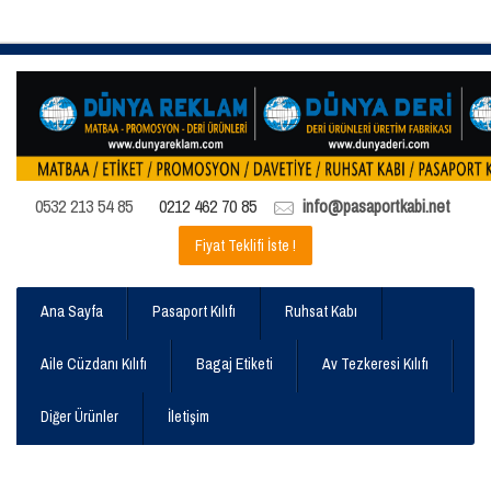
0532 213 54 85
0212 462 70 85
info@pasaportkabi.net
Fiyat Teklifi İste !
Ana Sayfa
Pasaport Kılıfı
Ruhsat Kabı
Aile Cüzdanı Kılıfı
Bagaj Etiketi
Av Tezkeresi Kılıfı
Diğer Ürünler
İletişim