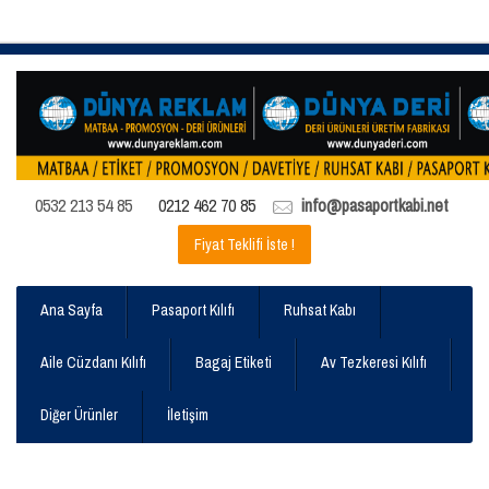
0532 213 54 85
0212 462 70 85
info@pasaportkabi.net
Fiyat Teklifi İste !
Ana Sayfa
Pasaport Kılıfı
Ruhsat Kabı
Aile Cüzdanı Kılıfı
Bagaj Etiketi
Av Tezkeresi Kılıfı
Diğer Ürünler
İletişim