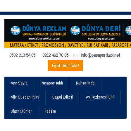
0532 213 54 85
0212 462 70 85
info@pasaportkabi.net
Fiyat Teklifi İste !
Ana Sayfa
Pasaport Kılıfı
Ruhsat Kabı
Aile Cüzdanı Kılıfı
Bagaj Etiketi
Av Tezkeresi Kılıfı
Diğer Ürünler
İletişim