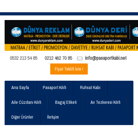
0532 213 54 85
0212 462 70 85
info@pasaportkabi.net
Fiyat Teklifi İste !
Ana Sayfa
Pasaport Kılıfı
Ruhsat Kabı
Aile Cüzdanı Kılıfı
Bagaj Etiketi
Av Tezkeresi Kılıfı
Diğer Ürünler
İletişim