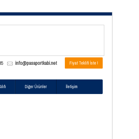
85
info@pasaportkabi.net
Fiyat Teklifi İste !
lıfı
Diğer Ürünler
İletişim