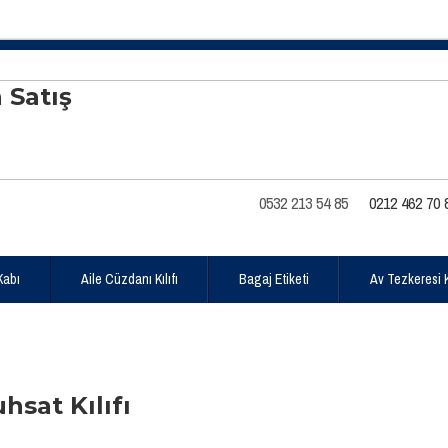
0532 213 54 85
0212 462 70 
Kabı
Aile Cüzdanı Kılıfı
Bagaj Etiketi
Av Tezkeresi Kı
hsat Kılıfı