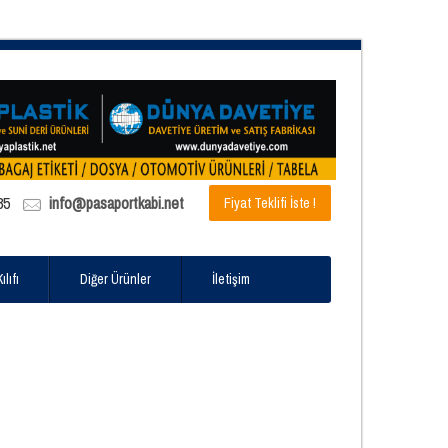
85
info@pasaportkabi.net
Fiyat Teklifi İste !
lıfı
Diğer Ürünler
İletişim