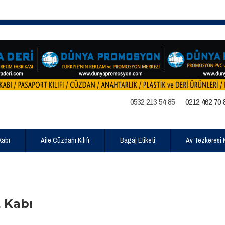
0532 213 54 85
0212 462 70 
Kabı
Aile Cüzdanı Kılıfı
Bagaj Etiketi
Av Tezkeresi Kı
 Kabı