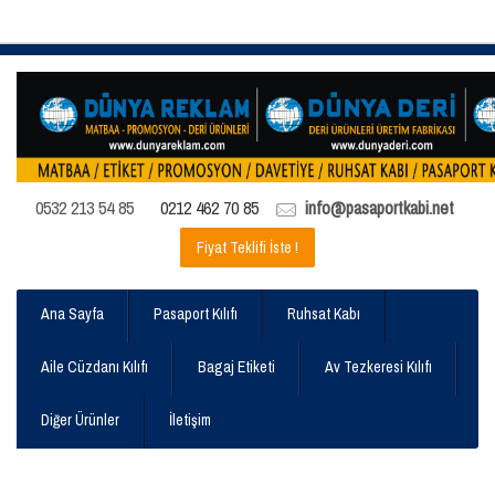
0532 213 54 85
0212 462 70 85
info@pasaportkabi.net
Fiyat Teklifi İste !
Ana Sayfa
Pasaport Kılıfı
Ruhsat Kabı
Aile Cüzdanı Kılıfı
Bagaj Etiketi
Av Tezkeresi Kılıfı
Diğer Ürünler
İletişim