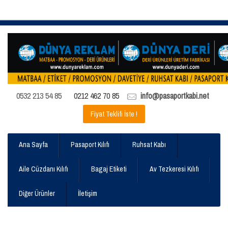
0532 213 54 85
0212 462 70 85
info@pasaportkabi.net
Fiyat Teklifi İste !
Ana Sayfa
Pasaport Kılıfı
Ruhsat Kabı
Aile Cüzdanı Kılıfı
Bagaj Etiketi
Av Tezkeresi Kılıfı
Diğer Ürünler
İletişim