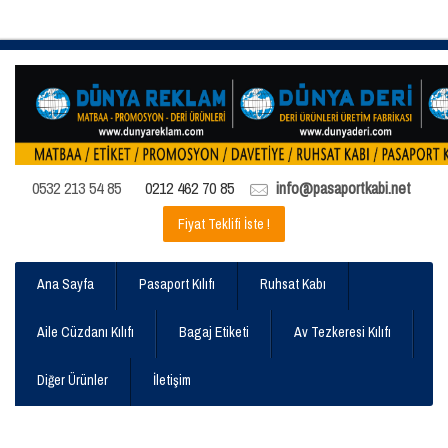
0532 213 54 85
0212 462 70 85
info@pasaportkabi.net
Fiyat Teklifi İste !
Ana Sayfa
Pasaport Kılıfı
Ruhsat Kabı
Aile Cüzdanı Kılıfı
Bagaj Etiketi
Av Tezkeresi Kılıfı
Diğer Ürünler
İletişim