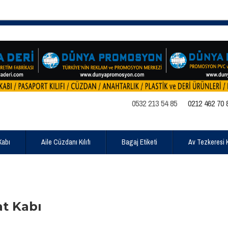
0532 213 54 85
0212 462 70 
Kabı
Aile Cüzdanı Kılıfı
Bagaj Etiketi
Av Tezkeresi Kı
at Kabı