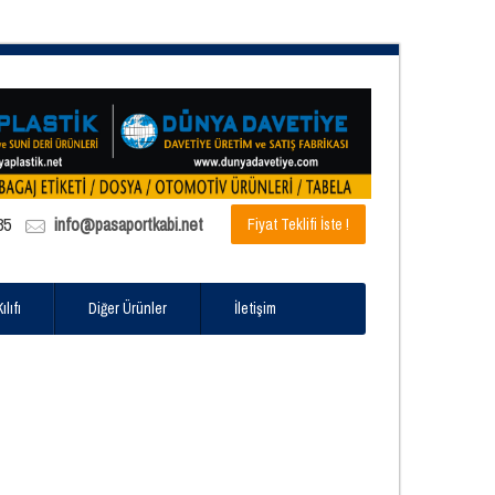
85
info@pasaportkabi.net
Fiyat Teklifi İste !
lıfı
Diğer Ürünler
İletişim