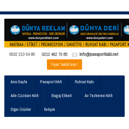
0532 213 54 85
0212 462 70 85
info@pasaportkabi.net
Fiyat Teklifi İste !
Ana Sayfa
Pasaport Kılıfı
Ruhsat Kabı
Aile Cüzdanı Kılıfı
Bagaj Etiketi
Av Tezkeresi Kılıfı
Diğer Ürünler
İletişim